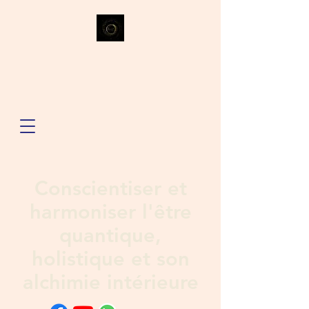
Conscientiser et
harmoniser l'être
quantique,
holistique et son
alchimie intérieure