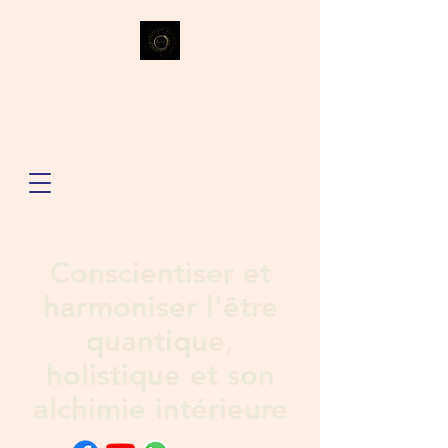
Conscientiser et
harmoniser l'être
quantique,
holistique et son
alchimie intérieure