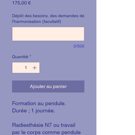
Prix
175,00 €
Dépôt des besoins, des demandes de
l'harmonisation (facultatif)
0/500
Quantité
*
Ajouter au panier
Formation au pendule.
Durée ; 1 journée.
Radiesthésie N7 ou travail
par le corps comme pendule