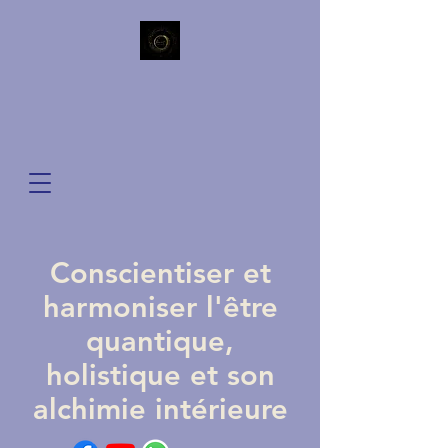
Conscientiser et
harmoniser l'être
quantique,
holistique et son
alchimie intérieure