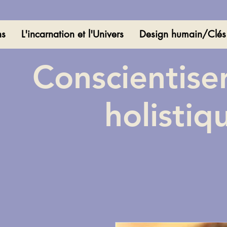
ns
L'incarnation et l'Univers
Design humain/Clés
Conscientise
holistiq