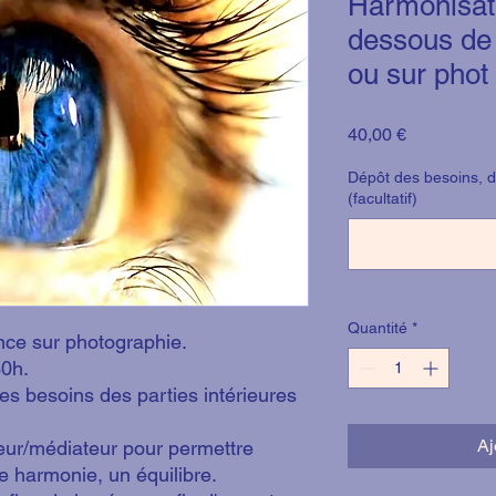
Harmonisati
dessous de 
ou sur phot
Prix
40,00 €
Dépôt des besoins, 
(facultatif)
Quantité
*
ance sur photographie.
30h.
es besoins des parties intérieures
Aj
teur/médiateur pour permettre
 harmonie, un équilibre.