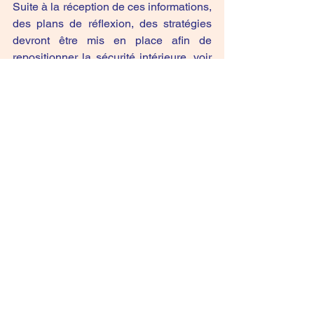
Suite à la réception de ces informations, 
des plans de réflexion, des stratégies 
devront être mis en place afin de 
repositionner la sécurité intérieure, voir 
l'union en soi.
Avec tout mon amour Harmonia
Laurent
N'hésitez pas à mettre un commentaire, 
un cœur. C'est me permettre d'avoir un 
retour de ces partages :)