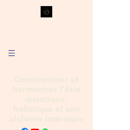
Conscientiser et
harmoniser l'être
quantique,
holistique et son
alchimie intérieure